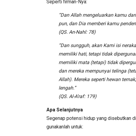
Seperti firman-Nya:
“Dan Allah mengeluarkan kamu dari
pun, dan Dia memberi kamu pendenga
(QS. An-Nahl: 78)
“Dan sungguh, akan Kami isi nerak
memiliki hati, tetapi tidak diperg
memiliki mata (tetapi) tidak diperg
dan mereka mempunyai telinga (tet
Allah). Mereka seperti hewan ternak
lengah.”
(QS. Al-A’raf: 179)
Apa Selanjutnya
Segenap potensi hidup yang disebutkan di 
gunakanlah untuk: