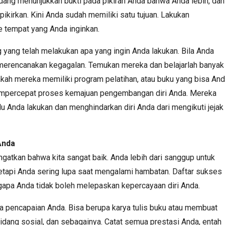
ang menunjukkan bukti pada pikiran Anda bahwa Anda lebih, dan
ikirkan. Kini Anda sudah memiliki satu tujuan. Lakukan
e tempat yang Anda inginkan.
 yang telah melakukan apa yang ingin Anda lakukan. Bila Anda
g merencanakan kegagalan. Temukan mereka dan belajarlah banyak
akah mereka memiliki program pelatihan, atau buku yang bisa An
mpercepat proses kemajuan pengembangan diri Anda. Mereka
 Anda lakukan dan menghindarkan diri Anda dari mengikuti jejak
Anda
gatkan bahwa kita sangat baik. Anda lebih dari sanggup untuk
tetapi Anda sering lupa saat mengalami hambatan. Daftar sukses
pa Anda tidak boleh melepaskan kepercayaan diri Anda.
 pencapaian Anda. Bisa berupa karya tulis buku atau membuat
bidang sosial, dan sebagainya. Catat semua prestasi Anda, entah