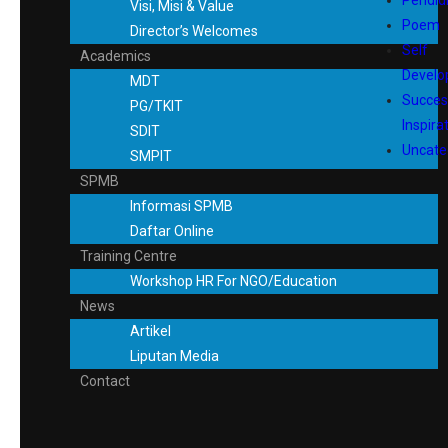
Pendid
Visi, Misi & Value
Poem
Director’s Welcomes
Self
Academics
Devel
MDT
Succes
PG/TKIT
Inspira
SDIT
Uncate
SMPIT
SPMB
Informasi SPMB
Daftar Online
Training Centre
Workshop HR For NGO/Education
News
Artikel
Liputan Media
Contact