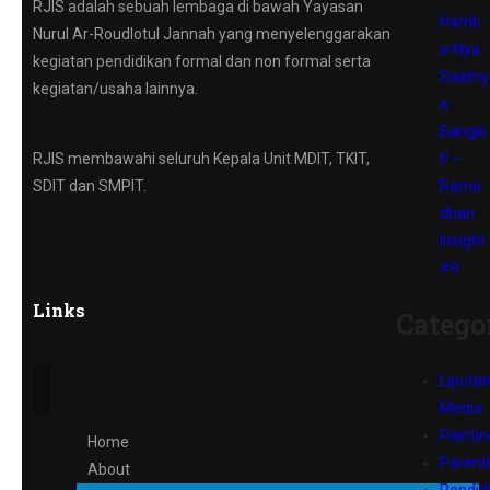
RJIS adalah sebuah lembaga di bawah Yayasan
Hamb
Nurul Ar-Roudlotul Jannah yang menyelenggarakan
a-Nya
kegiatan pendidikan formal dan non formal serta
Saatny
kegiatan/usaha lainnya.
a
Bangki
t! –
RJIS membawahi seluruh Kepala Unit MDIT, TKIT,
Rama
SDIT dan SMPIT.
dhan
Insight
#9
Links
Catego
Liputa
Media
Paintin
Home
Parent
About