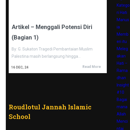
Katego
ri Hati
Manus
Artikel – Menggali Potensi Diri
ia
Memb
(Bagian 1)
eri itu
Meleg
By: G. Sukaton Tragedi Pembantaian Muslim
akan
Palestina masih berlangsung hingga…
Hati –
Read More
16
DEC, 24
Rama
dhan
Insight
#10
Bagai
Roudlotul Jannah Islamic
mana
Allah
School
Menci
ntai