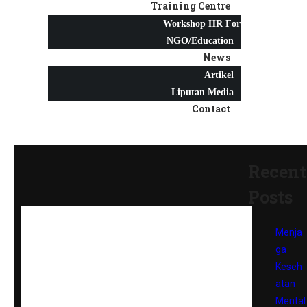
Training Centre
Workshop HR For
NGO/Education
News
Artikel
Liputan Media
Contact
Recent
Posts
Menja
ga
Keseh
atan
Mental