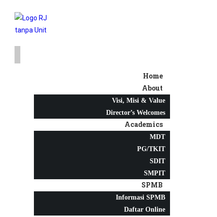
Home
About
Visi, Misi & Value
Director’s Welcomes
Academics
MDT
PG/TKIT
SDIT
SMPIT
SPMB
Informasi SPMB
Daftar Online