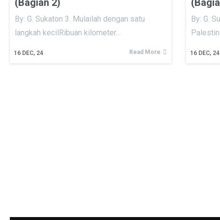
(Bagian 2)
(Bagia
By: G. Sukaton 3. Mulailah dengan satu
By: G. 
langkah kecilRibuan kilometer…
Palesti
Read More
16
DEC, 24
16
DEC, 24