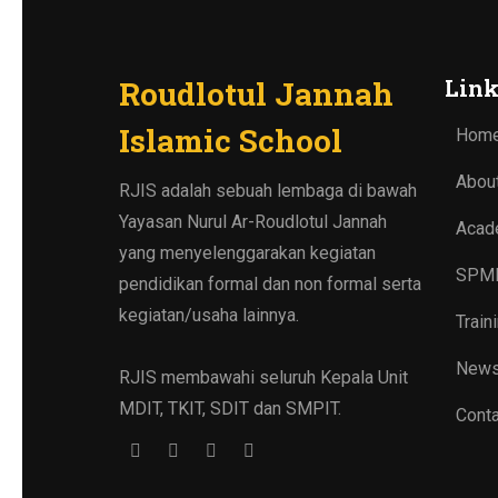
Roudlotul Jannah
Link
Islamic School
Hom
Abou
RJIS adalah sebuah lembaga di bawah
Yayasan Nurul Ar-Roudlotul Jannah
Acad
yang menyelenggarakan kegiatan
SPM
pendidikan formal dan non formal serta
kegiatan/usaha lainnya.
Train
New
RJIS membawahi seluruh Kepala Unit
MDIT, TKIT, SDIT dan SMPIT.
Conta