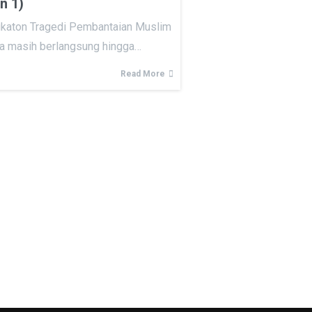
n 1)
Sukaton Tragedi Pembantaian Muslim
na masih berlangsung hingga…
Read More