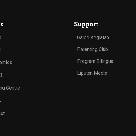
s
Support
e
Galeri Kegiatan
Parenting Club
t
Program Bilingual
emics
Liputan Media
B
ing Centre
s
ct