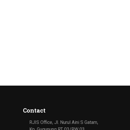
Contact
RJIS Office, Jl. Nurul Aini S Gatam,
Kp. Gugunung RT 03/RW 03