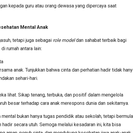
ngan kepada guru atau orang dewasa yang dipercaya saat
esehatan Mental Anak
asuh, tetapi juga sebagai
role model
dan sahabat terbaik bagi
di rumah antara lain:
ta
sama anak. Tunjukkan bahwa cinta dan perhatian hadir tidak hany
ndakan sehari-hari.
ka lihat. Sikap tenang, terbuka, dan positif dalam mengelola
uh besar terhadap cara anak merespons dunia dan sekitarnya.
ental bukan hanya tugas pendidik atau sekolah, tetapi bermula
n hadir secara utuh. Semoga melalui kesadaran ini, kita bisa
g aman, penuh cinta, dan mendukung kesehatan jiwa anak-anak