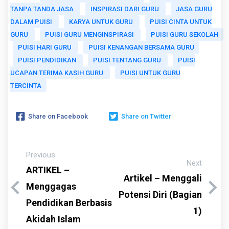
TANPA TANDA JASA
INSPIRASI DARI GURU
JASA GURU
DALAM PUISI
KARYA UNTUK GURU
PUISI CINTA UNTUK
GURU
PUISI GURU MENGINSPIRASI
PUISI GURU SEKOLAH
PUISI HARI GURU
PUISI KENANGAN BERSAMA GURU
PUISI PENDIDIKAN
PUISI TENTANG GURU
PUISI
UCAPAN TERIMA KASIH GURU
PUISI UNTUK GURU
TERCINTA
Share on Facebook
Share on Twitter
Previous
Next
ARTIKEL –
Artikel – Menggali
Menggagas
Potensi Diri (Bagian
Pendidikan Berbasis
1)
Akidah Islam