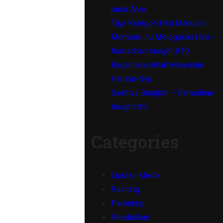
pada Anak
Tiga Kategori Hati Manusia
Memberi itu Melegakan Hati –
Ramadhan Insight #10
Bagaimana Allah Mencintai
Hamba-Nya
Saatnya Bangkit! – Ramadhan
Insight #9
Categories
Liputan Media
Painting
Parenting
Pendidikan