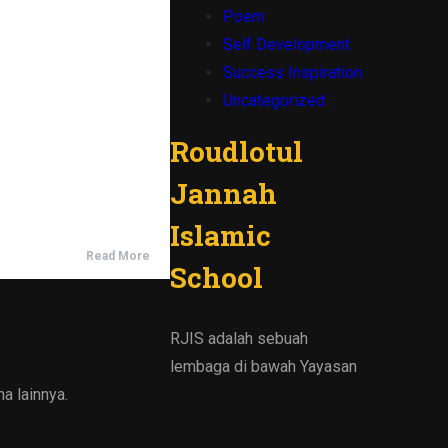
Poem
Self Development
Success Inspiration
Uncategorized
Roudlotul
Jannah
Islamic
Read More
School
RJIS adalah sebuah
lembaga di bawah Yayasan
a lainnya.