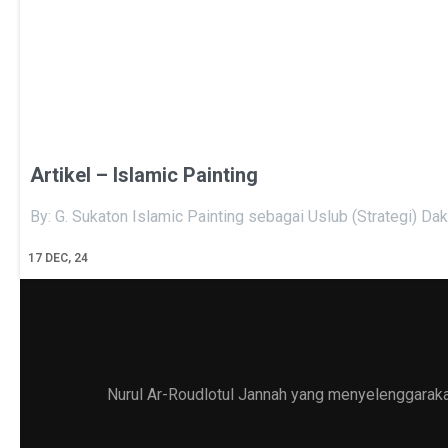
Artikel – Islamic Painting
By: G. Sukaton Islamic Painting sebagai Uslub (Strategi) Da
17
DEC, 24
Nurul Ar-Roudlotul Jannah yang menyelenggarakan