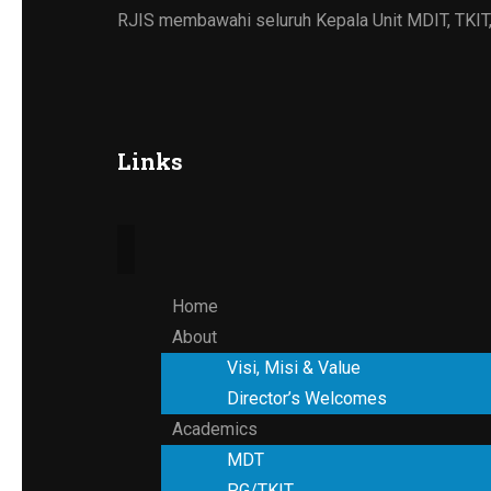
RJIS membawahi seluruh Kepala Unit MDIT, TKIT
Links
Home
About
Visi, Misi & Value
Director’s Welcomes
Academics
MDT
PG/TKIT