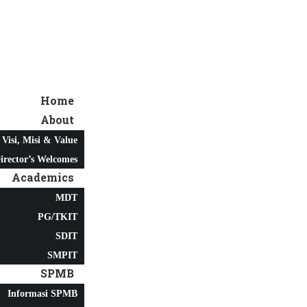
Home
About
Visi, Misi & Value
irector’s Welcomes
Academics
MDT
PG/TKIT
SDIT
SMPIT
SPMB
Informasi SPMB