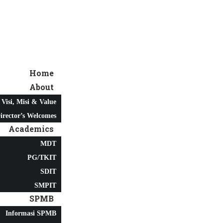
Home
About
Visi, Misi & Value
irector’s Welcomes
Academics
MDT
PG/TKIT
SDIT
SMPIT
SPMB
Informasi SPMB