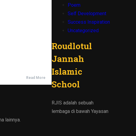
Poem
Self Development
Success Inspiration
Uncategorized
Roudlotul
Jannah
Islamic
Read More
School
RJIS adalah sebuah
lembaga di bawah Yayasan
a lainnya.