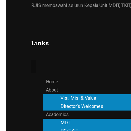
RJIS membawahi seluruh Kepala Unit MDIT, TKIT
Links
Home
About
Visi, Misi & Value
Director’s Welcomes
Academics
MDT
PG/TKIT