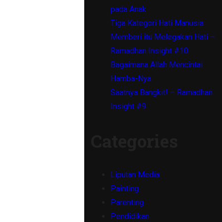
pada Anak
Tiga Kategori Hati Manusia
Memberi itu Melegakan Hati –
Ramadhan Insight #10
Bagaimana Allah Mencintai
Hamba-Nya
Saatnya Bangkit! – Ramadhan
Insight #9
Categories
Liputan Media
Painting
Parenting
Pendidikan