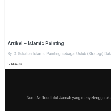
Artikel – Islamic Painting
By: G. Sukaton Islamic Painting sebagai Uslub (Strategi) Da
17
DEC, 24
Nurul Ar-Roudlotul Jannah yang menyelenggarakan