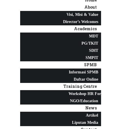
About
Visi, Misi & Value
Director’s Welcomes
Academics
MDT
PG/TKIT
SDIT
SMPIT
SPMB
Informasi SPMB
Daftar Online
Training Centre
Workshop HR For
NGO/Education
News
Artikel
Liputan Media