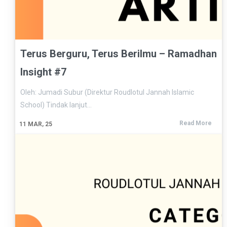
Terus Berguru, Terus Berilmu – Ramadhan
Insight #7
Oleh: Jumadi Subur (Direktur Roudlotul Jannah Islamic
School) Tindak lanjut…
Read More
11
MAR, 25