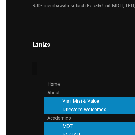
RJIS membawahi seluruh Kepala Unit MDIT, TKIT
Links
Home
About
Visi, Misi & Value
Director’s Welcomes
Academics
MDT
PG/TKIT