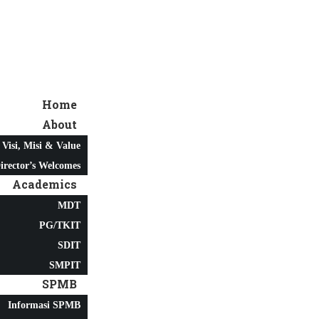
Home
About
Visi, Misi & Value
irector’s Welcomes
Academics
MDT
PG/TKIT
SDIT
SMPIT
SPMB
Informasi SPMB