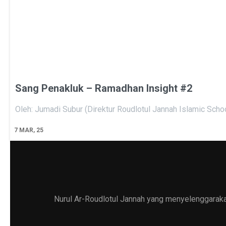
Sang Penakluk – Ramadhan Insight #2
Oleh: Jumadi Subur (Direktur Roudlotul Jannah Islamic Sch
7
MAR, 25
Nurul Ar-Roudlotul Jannah yang menyelenggarakan