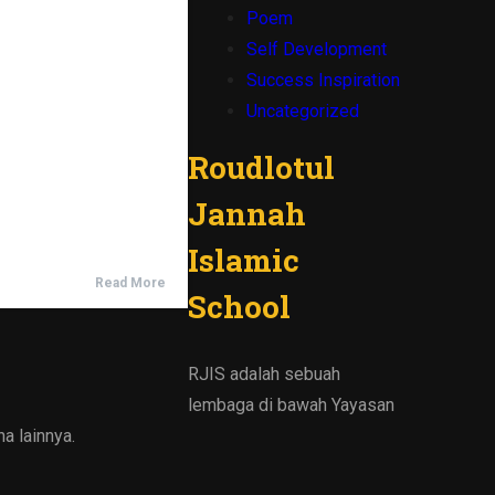
Poem
Self Development
Success Inspiration
Uncategorized
Roudlotul
Jannah
Islamic
Read More
School
RJIS adalah sebuah
lembaga di bawah Yayasan
a lainnya.