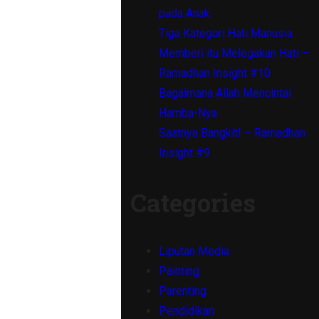
pada Anak
Tiga Kategori Hati Manusia
Memberi itu Melegakan Hati –
Ramadhan Insight #10
Bagaimana Allah Mencintai
Hamba-Nya
Saatnya Bangkit! – Ramadhan
Insight #9
Categories
Liputan Media
Painting
Parenting
Pendidikan