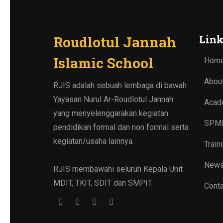
Roudlotul Jannah
Link
Islamic School
Hom
Abou
RJIS adalah sebuah lembaga di bawah
Yayasan Nurul Ar-Roudlotul Jannah
Acad
yang menyelenggarakan kegiatan
SPM
pendidikan formal dan non formal serta
kegiatan/usaha lainnya.
Train
New
RJIS membawahi seluruh Kepala Unit
MDIT, TKIT, SDIT dan SMPIT.
Conta