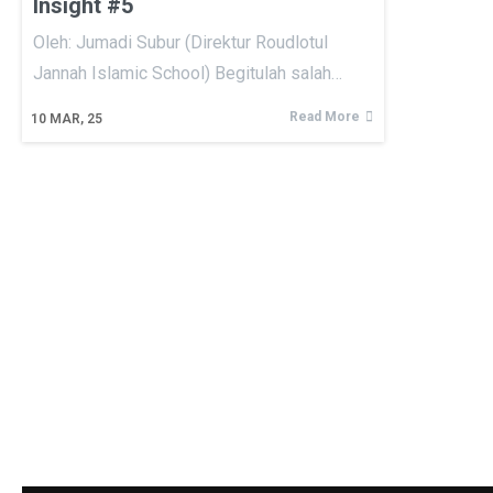
Insight #5
Oleh: Jumadi Subur (Direktur Roudlotul
Jannah Islamic School) Begitulah salah…
Read More
10
MAR, 25