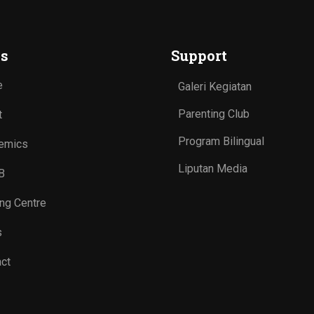
s
Support
e
Galeri Kegiatan
Parenting Club
t
Program Bilingual
emics
Liputan Media
B
ing Centre
s
ct