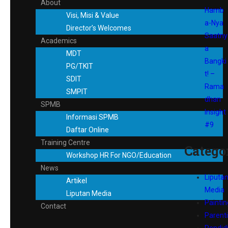
About
Hamb
Visi, Misi & Value
a-Nya
Director’s Welcomes
Saatny
Academics
a
MDT
Bangki
PG/TKIT
t! –
SDIT
Rama
SMPIT
dhan
SPMB
Insight
Informasi SPMB
#9
Daftar Online
Training Centre
Catego
Workshop HR For NGO/Education
News
Liputa
Artikel
Media
Liputan Media
Paintin
Contact
Parent