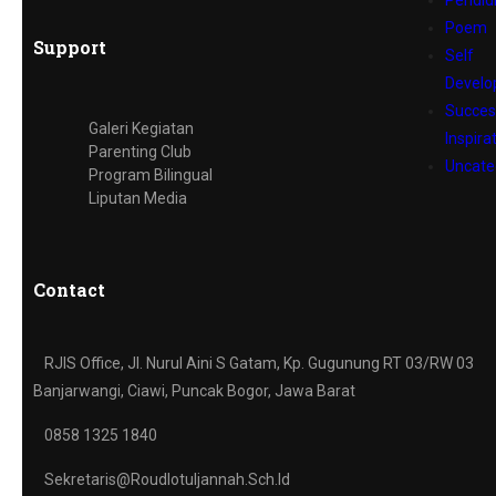
Pendid
Poem
Support
Self
Devel
Succes
Galeri Kegiatan
Inspira
Parenting Club
Uncate
Program Bilingual
Liputan Media
Contact
RJIS Office, Jl. Nurul Aini S Gatam, Kp. Gugunung RT 03/RW 03
Banjarwangi, Ciawi, Puncak Bogor, Jawa Barat
0858 1325 1840
Sekretaris@roudlotuljannah.sch.id