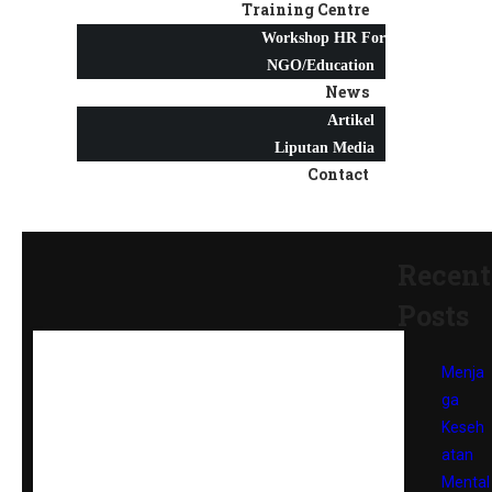
Training Centre
Workshop HR For
NGO/Education
News
Artikel
Liputan Media
Contact
Recent
Posts
Menja
ga
Keseh
atan
Mental