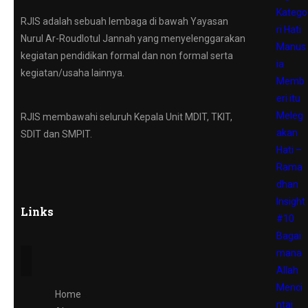
Katego
RJIS adalah sebuah lembaga di bawah Yayasan
ri Hati
Nurul Ar-Roudlotul Jannah yang menyelenggarakan
Manus
kegiatan pendidikan formal dan non formal serta
ia
kegiatan/usaha lainnya.
Memb
eri itu
Meleg
RJIS membawahi seluruh Kepala Unit MDIT, TKIT,
akan
SDIT dan SMPIT.
Hati –
Rama
dhan
Insight
Links
#10
Bagai
mana
Allah
Menci
Home
ntai