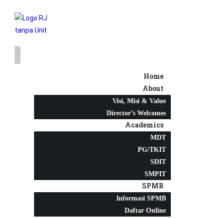
Home
About
Visi, Misi & Value
Director’s Welcomes
Academics
MDT
PG/TKIT
SDIT
SMPIT
SPMB
Informasi SPMB
Daftar Online