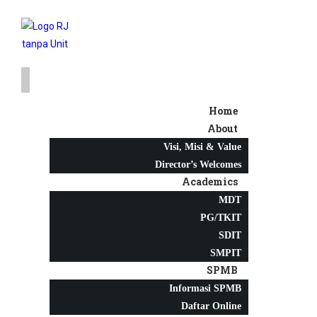
Home
About
Visi, Misi & Value
Director’s Welcomes
Academics
MDT
PG/TKIT
SDIT
SMPIT
SPMB
Informasi SPMB
Daftar Online