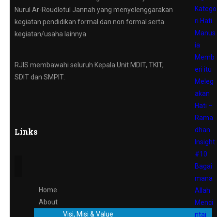
Katego
Nurul Ar-Roudlotul Jannah yang menyelenggarakan
ri Hati
kegiatan pendidikan formal dan non formal serta
Manus
kegiatan/usaha lainnya.
ia
Memb
RJIS membawahi seluruh Kepala Unit MDIT, TKIT,
eri itu
SDIT dan SMPIT.
Meleg
akan
Hati –
Rama
dhan
Links
Insight
#10
Bagai
mana
Home
Allah
About
Menci
Visi, Misi & Value
ntai