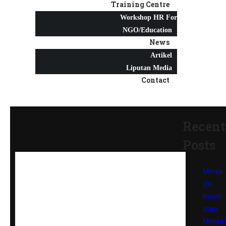
Training Centre
Workshop HR For
NGO/Education
News
Artikel
Liputan Media
Contact
Recent
Posts
Menja
ga
Keseh
atan
Mental