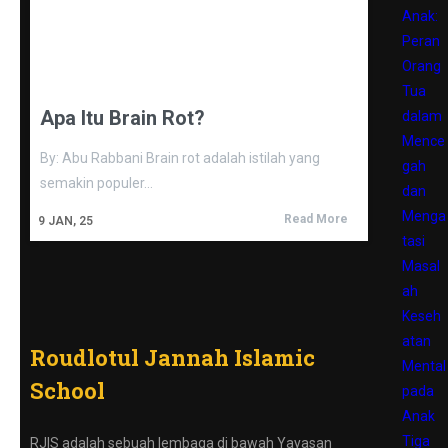
Anak:
Peran
Orang
Tua
Apa Itu Brain Rot?
dalam
Mence
By: Abu Rabbani Brain rot adalah istilah yang
gah
semakin populer…
dan
Menga
Read More
9
JAN, 25
tasi
Masal
ah
Keseh
atan
Roudlotul Jannah Islamic
Mental
School
pada
Anak
Tiga
RJIS adalah sebuah lembaga di bawah Yayasan