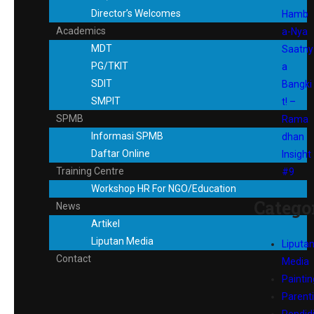
Director’s Welcomes
Hamb
Academics
a-Nya
MDT
Saatny
PG/TKIT
a
SDIT
Bangki
SMPIT
t! –
SPMB
Rama
Informasi SPMB
dhan
Daftar Online
Insight
Training Centre
#9
Workshop HR For NGO/Education
Catego
News
Artikel
Liputan Media
Liputa
Contact
Media
Paintin
Parent