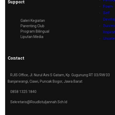
Pendid
Support
Poem
Self
Devel
Galeri Kegiatan
Succes
Parenting Club
Program Bilingual
Inspira
Liputan Media
Uncate
Contact
RJIS Office, Jl. Nurul Aini S Gatam, Kp. Gugunung RT 03/RW 03
Banjarwangi, Ciawi, Puncak Bogor, Jawa Barat
0858 1325 1840
Sekretaris@roudlotuljannah.sch.id