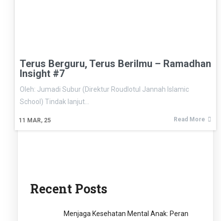
Terus Berguru, Terus Berilmu – Ramadhan
Insight #7
Oleh: Jumadi Subur (Direktur Roudlotul Jannah Islamic
School) Tindak lanjut…
Read More
11
MAR, 25
Recent Posts
Menjaga Kesehatan Mental Anak: Peran