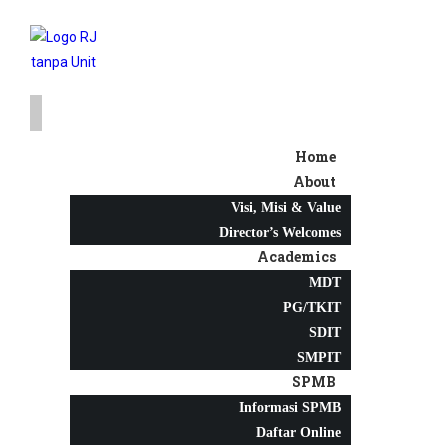
Home
About
Visi, Misi & Value
Director’s Welcomes
Academics
MDT
PG/TKIT
SDIT
SMPIT
SPMB
Informasi SPMB
Daftar Online