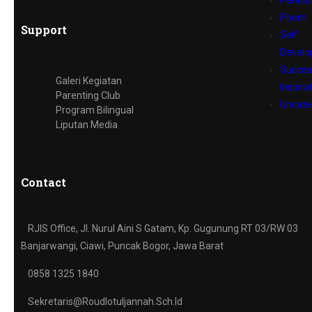
Pendid
Poem
Support
Self
Devel
Succes
Galeri Kegiatan
Inspira
Parenting Club
Uncate
Program Bilingual
Liputan Media
Contact
RJIS Office, Jl. Nurul Aini S Gatam, Kp. Gugunung RT 03/RW 03
Banjarwangi, Ciawi, Puncak Bogor, Jawa Barat
0858 1325 1840
Sekretaris@roudlotuljannah.sch.id