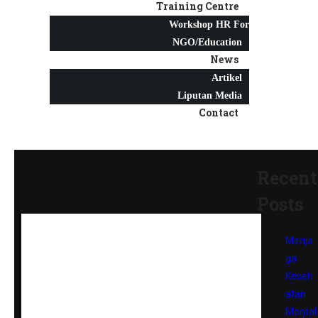
Training Centre
Workshop HR For
NGO/Education
News
Artikel
Liputan Media
Contact
Recent
Posts
Menja
ga
Keseh
atan
Mental