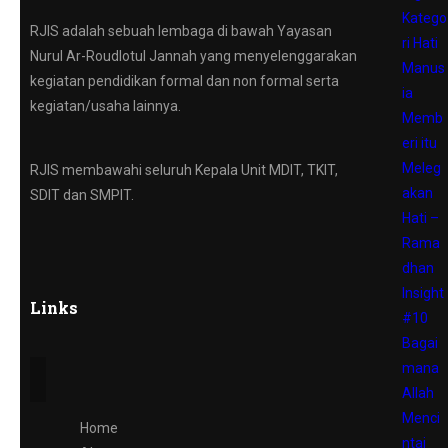
Katego
RJIS adalah sebuah lembaga di bawah Yayasan
ri Hati
Nurul Ar-Roudlotul Jannah yang menyelenggarakan
Manus
kegiatan pendidikan formal dan non formal serta
ia
kegiatan/usaha lainnya.
Memb
eri itu
Meleg
RJIS membawahi seluruh Kepala Unit MDIT, TKIT,
akan
SDIT dan SMPIT.
Hati –
Rama
dhan
Insight
Links
#10
Bagai
mana
Allah
Menci
Home
ntai