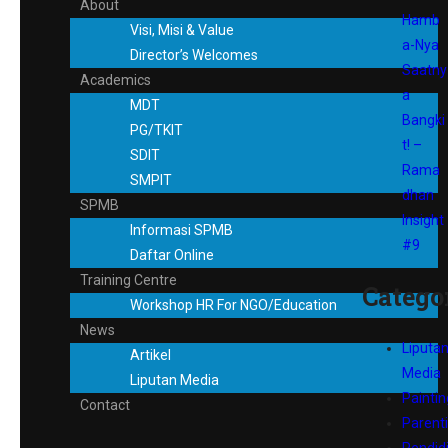
About
Hamb
Visi, Misi & Value
a-Nya
Director’s Welcomes
Saatny
Academics
a
MDT
Bangki
PG/TKIT
t! –
SDIT
Rama
SMPIT
dhan
SPMB
Insight
Informasi SPMB
#9
Daftar Online
Training Centre
Catego
Workshop HR For NGO/Education
News
Liputa
Artikel
Media
Liputan Media
Paintin
Contact
Parent