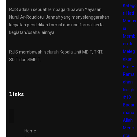
Katego
RJIS adalah sebuah lembaga di bawah Yayasan
ri Hati
Nurul Ar-Roudlotul Jannah yang menyelenggarakan
Manus
kegiatan pendidikan formal dan non formal serta
ia
kegiatan/usaha lainnya.
Memb
eri itu
Meleg
RJIS membawahi seluruh Kepala Unit MDIT, TKIT,
akan
SDIT dan SMPIT.
Hati –
Rama
dhan
Insight
Links
#10
Bagai
mana
Allah
Menci
Home
ntai