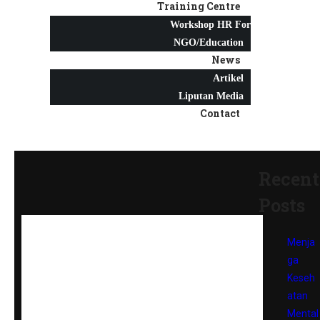
Training Centre
Workshop HR For
NGO/Education
News
Artikel
Liputan Media
Contact
Recent
Posts
Menja
ga
Keseh
atan
Mental