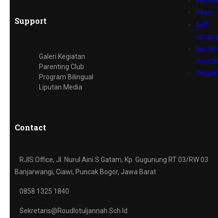
Pendid
Poem
Support
Self
Devel
Succes
Galeri Kegiatan
Inspira
Parenting Club
Uncate
Program Bilingual
Liputan Media
Contact
RJIS Office, Jl. Nurul Aini S Gatam, Kp. Gugunung RT 03/RW 03
Banjarwangi, Ciawi, Puncak Bogor, Jawa Barat
0858 1325 1840
Sekretaris@roudlotuljannah.sch.id