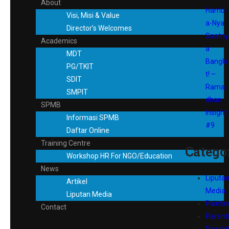
About
Hamb
Visi, Misi & Value
a-Nya
Director’s Welcomes
Saatny
Academics
a
MDT
Bangki
PG/TKIT
t! –
SDIT
Rama
SMPIT
dhan
SPMB
Insight
Informasi SPMB
#9
Daftar Online
Training Centre
Catego
Workshop HR For NGO/Education
News
Liputa
Artikel
Media
Liputan Media
Paintin
Contact
Parent