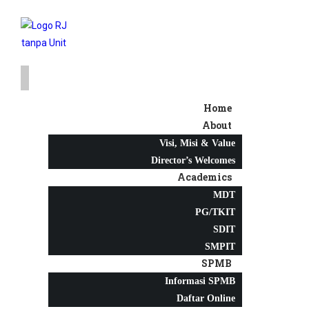
Home
About
Visi, Misi & Value
Director’s Welcomes
Academics
MDT
PG/TKIT
SDIT
SMPIT
SPMB
Informasi SPMB
Daftar Online