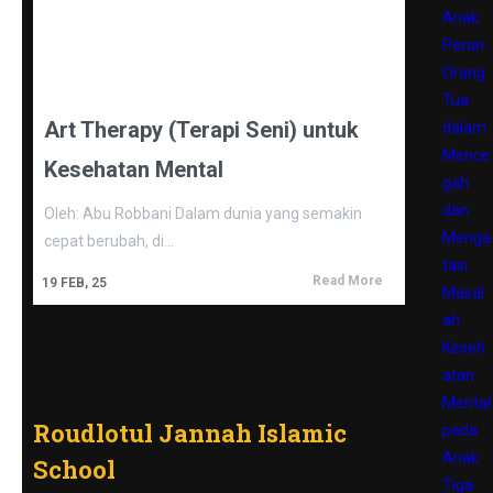
Anak:
Peran
Orang
Tua
Art Therapy (Terapi Seni) untuk
dalam
Mence
Kesehatan Mental
gah
dan
Oleh: Abu Robbani Dalam dunia yang semakin
Menga
cepat berubah, di…
tasi
Read More
19
FEB, 25
Masal
ah
Keseh
atan
Mental
Roudlotul Jannah Islamic
pada
Anak
School
Tiga