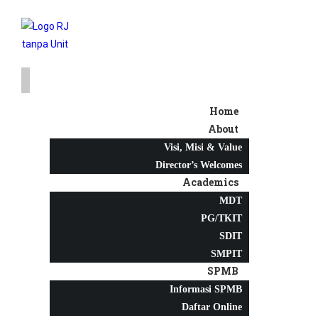
Home
About
Visi, Misi & Value
Director’s Welcomes
Academics
MDT
PG/TKIT
SDIT
SMPIT
SPMB
Informasi SPMB
Daftar Online