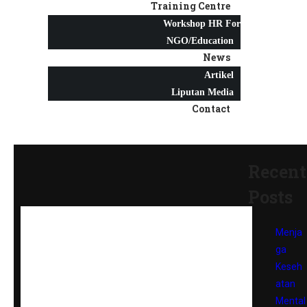
Training Centre
Workshop HR For
NGO/Education
News
Artikel
Liputan Media
Contact
Recent
Posts
Menja
ga
Keseh
atan
Mental