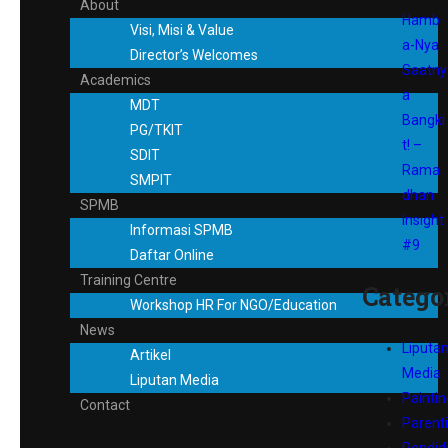
About
Hamb
Visi, Misi & Value
a-Nya
Director’s Welcomes
Saatny
Academics
a
MDT
Bangki
PG/TKIT
t! –
SDIT
Rama
SMPIT
dhan
SPMB
Insight
Informasi SPMB
#9
Daftar Online
Training Centre
Catego
Workshop HR For NGO/Education
News
Liputa
Artikel
Media
Liputan Media
Paintin
Contact
Parent