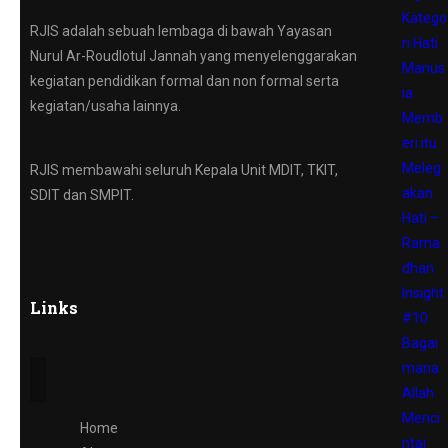
Katego
RJIS adalah sebuah lembaga di bawah Yayasan
ri Hati
Nurul Ar-Roudlotul Jannah yang menyelenggarakan
Manus
kegiatan pendidikan formal dan non formal serta
ia
kegiatan/usaha lainnya.
Memb
eri itu
Meleg
RJIS membawahi seluruh Kepala Unit MDIT, TKIT,
akan
SDIT dan SMPIT.
Hati –
Rama
dhan
Insight
Links
#10
Bagai
mana
Allah
Menci
Home
ntai