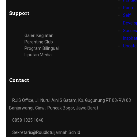
Pendid
Poem
Support
Self
Devel
Succes
Galeri Kegiatan
Inspira
Parenting Club
Uncate
Program Bilingual
Liputan Media
Contact
RJIS Office, Jl. Nurul Aini S Gatam, Kp. Gugunung RT 03/RW 03
Banjarwangi, Ciawi, Puncak Bogor, Jawa Barat
0858 1325 1840
Sekretaris@roudlotuljannah.sch.id