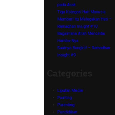
pada Anak
Tiga Kategori Hati Manusia
Memberi itu Melegakan Hati –
Ramadhan Insight #10
Bagaimana Allah Mencintai
Hamba-Nya
Saatnya Bangkit! – Ramadhan
Insight #9
Categories
Liputan Media
Painting
Parenting
Pendidikan