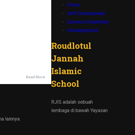
Poem
Self Development
Success Inspiration
Uncategorized
Roudlotul
Jannah
Islamic
Read More
School
RJIS adalah sebuah
lembaga di bawah Yayasan
a lainnya.