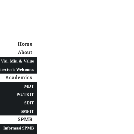
Home
About
Visi, Misi & Value
irector’s Welcomes
Academics
MDT
PG/TKIT
SDIT
SMPIT
SPMB
Informasi SPMB