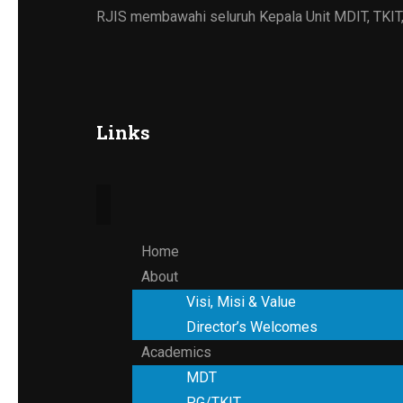
RJIS membawahi seluruh Kepala Unit MDIT, TKIT
Links
Home
About
Visi, Misi & Value
Director’s Welcomes
Academics
MDT
PG/TKIT