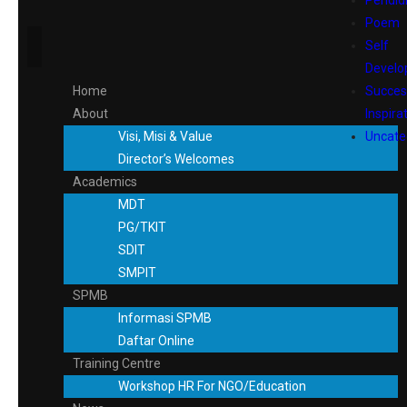
Pendid
Poem
Self
Devel
Home
Succes
About
Inspira
Visi, Misi & Value
Uncate
Director’s Welcomes
Academics
MDT
PG/TKIT
SDIT
SMPIT
SPMB
Informasi SPMB
Daftar Online
Training Centre
Workshop HR For NGO/Education