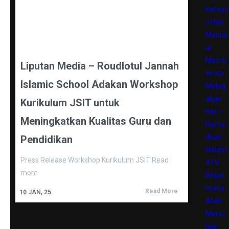
Katego
ri Hati
Manus
ia
Memb
Liputan Media – Roudlotul Jannah
eri itu
Islamic School Adakan Workshop
Meleg
akan
Kurikulum JSIT untuk
Hati –
Meningkatkan Kualitas Guru dan
Rama
dhan
Pendidikan
Insight
Press Release Workshop Kurikulum JSIT Read
#10
more
Bagai
mana
Read More
10
JAN, 25
Allah
Menci
ntai