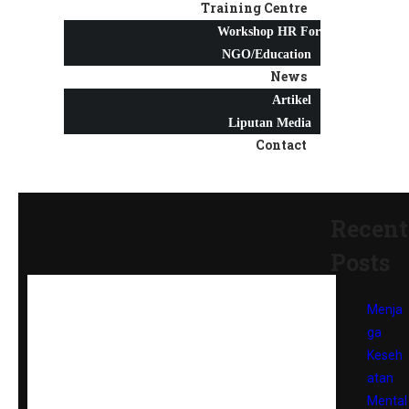
Training Centre
Workshop HR For
NGO/Education
News
Artikel
Liputan Media
Contact
Recent
Posts
Menja
ga
Keseh
atan
Mental