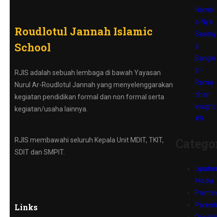
Hamb
a-Nya
Roudlotul Jannah Islamic
Saatny
School
a
Bangki
t! –
RJIS adalah sebuah lembaga di bawah Yayasan
Rama
Nurul Ar-Roudlotul Jannah yang menyelenggarakan
dhan
kegiatan pendidikan formal dan non formal serta
Insight
kegiatan/usaha lainnya.
#9
Catego
RJIS membawahi seluruh Kepala Unit MDIT, TKIT,
SDIT dan SMPIT.
Liputa
Media
Paintin
Parent
Links