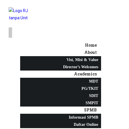
Home
About
Visi, Misi & Value
Director’s Welcomes
Academics
MDT
PG/TKIT
SDIT
SMPIT
SPMB
Informasi SPMB
Daftar Online