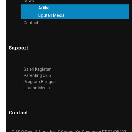
News
Artikel
Liputan Media
Contact
Support
Galeri Kegiatan
Parenting Club
Program Bilingual
Liputan Media
Contact
RJIS Office, Jl. Nurul Aini S Gatam, Kp. Gugunung RT 03/RW 03