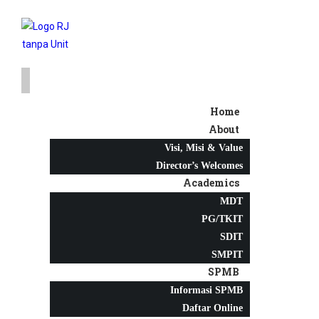
Home
About
Visi, Misi & Value
Director’s Welcomes
Academics
MDT
PG/TKIT
SDIT
SMPIT
SPMB
Informasi SPMB
Daftar Online