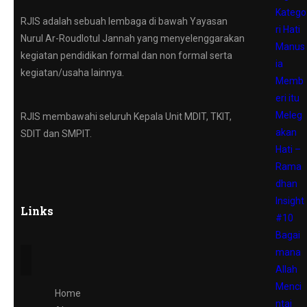
Katego
RJIS adalah sebuah lembaga di bawah Yayasan
ri Hati
Nurul Ar-Roudlotul Jannah yang menyelenggarakan
Manus
kegiatan pendidikan formal dan non formal serta
ia
kegiatan/usaha lainnya.
Memb
eri itu
Meleg
RJIS membawahi seluruh Kepala Unit MDIT, TKIT,
akan
SDIT dan SMPIT.
Hati –
Rama
dhan
Insight
Links
#10
Bagai
mana
Allah
Menci
Home
ntai