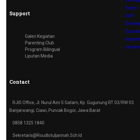
Pendid
Poem
Support
Self
Devel
Succes
Galeri Kegiatan
Inspira
Parenting Club
Uncate
Program Bilingual
Liputan Media
Contact
RJIS Office, Jl. Nurul Aini S Gatam, Kp. Gugunung RT 03/RW 03
Banjarwangi, Ciawi, Puncak Bogor, Jawa Barat
0858 1325 1840
Sekretaris@roudlotuljannah.sch.id