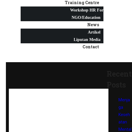
Training Centre
Workshop HR For
NGO/Education
News
Artikel
Liputan Media
Contact
Recent
Posts
Menja
ga
Keseh
atan
Mental