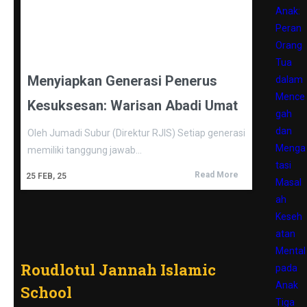
Anak:
Peran
Orang
Tua
Menyiapkan Generasi Penerus
dalam
Mence
Kesuksesan: Warisan Abadi Umat
gah
dan
Oleh Jumadi Subur (Direktur RJIS) Setiap generasi
Menga
memiliki tanggung jawab…
tasi
Read More
25
FEB, 25
Masal
ah
Keseh
atan
Mental
Roudlotul Jannah Islamic
pada
Anak
School
Tiga