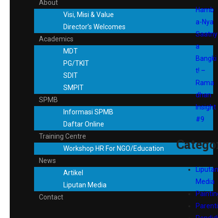
About
Hamb
Visi, Misi & Value
a-Nya
Director’s Welcomes
Saatny
Academics
a
MDT
Bangki
PG/TKIT
t! –
SDIT
Rama
SMPIT
dhan
SPMB
Insight
Informasi SPMB
#9
Daftar Online
Training Centre
Catego
Workshop HR For NGO/Education
News
Liputa
Artikel
Media
Liputan Media
Paintin
Contact
Parent