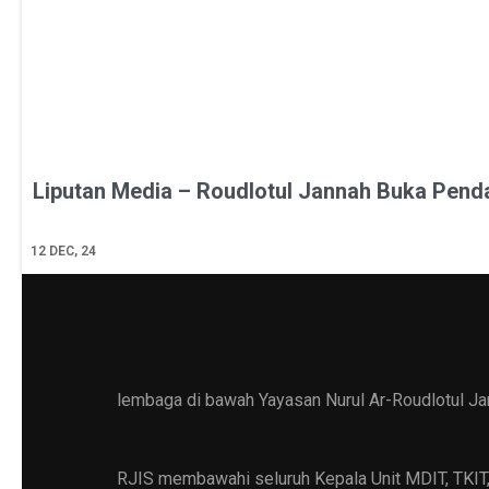
Liputan Media – Roudlotul Jannah Buka Pend
12
DEC, 24
lembaga di bawah Yayasan Nurul Ar-Roudlotul Ja
RJIS membawahi seluruh Kepala Unit MDIT, TKIT