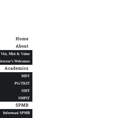
Home
About
Visi, Misi & Value
irector’s Welcomes
Academics
MDT
PG/TKIT
SDIT
SMPIT
SPMB
Informasi SPMB