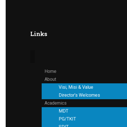
Links
Home
About
Visi, Misi & Value
Director’s Welcomes
Academics
MDT
PG/TKIT
SDIT