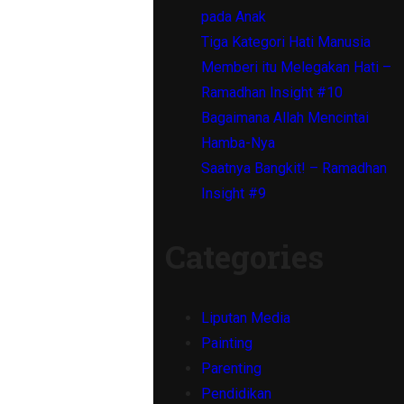
pada Anak
Tiga Kategori Hati Manusia
Memberi itu Melegakan Hati –
Ramadhan Insight #10
Bagaimana Allah Mencintai
Hamba-Nya
Saatnya Bangkit! – Ramadhan
Insight #9
Categories
Liputan Media
Painting
Parenting
Pendidikan