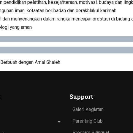
 pendidikan pelatihan, kesejahteraan, motivasi, budaya dan ling
uhan iman, ketaatan beribadah dan berakhlakul karimah
atif dan menyenangkan dalam rangka mencapai prestasi di bidang
ologi yang aman
, Berbuah dengan Amal Shaleh
s
Support
Galeri Kegiatan
Parenting Club
Program Bilingual