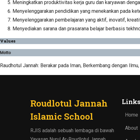
Meningkatkan produktivitas kerja guru dan karyawan dengan
Menyelenggarakan pendidikan yang menekankan pada keteg
Menyelenggarakan pembelajaran yang aktif, inovatif, kre
Menyediakan sarana dan prasarana belajar berbasis tekhn
Values
Motto
Raudhotul Jannah: Berakar pada Iman, Berkembang dengan Ilmu
Roudlotul Jannah
Link
Islamic School
Home
About
RJIS adalah sebuah lembaga di bawah
Yayasan Nurul Ar-Roudlotul Jannah